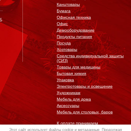
Канцтовары
Бумага
Офисная техника
0Б
Офис
Демооборудование
Продукты питания
Посуда
Хозтовары
Средства индивидуальной защиты
(СИЗ)
Товары для медицины
Бытовая химия
Упаковка
Электротовары и освещение
Художникам
Мебель для дома
Аксессуары
Мебель для столовых, баров
К оплате принимаем
Этот сайт использует файлы cookie и метаданные. Продолжая