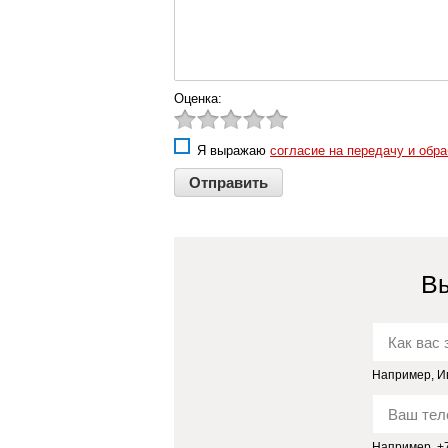
Скоросшиватели
пластиковые
Папки и скоросшиватели
картонные
Оценка:
Короба и архивные системы
Механизмы для
скоросшивания
Я выражаю
согласие на передачу и обр
Подвесные папки и
картотеки
Картотеки, разделители,
индексные окна
Папки адресные
Вы
Папки для кафе и
ресторанов
Аксессуары для документов
и папок
Наборы папок
Например, И
Папки с клипом
Например, +7 