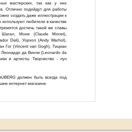
ных мастерских, так как у них
в. Отлично подойдут для работы
ожно создать даже иллюстрации к
 используют любители в качестве
тремятся достичь такой же славы
, Шагал, Моне (Claude Monet),
dor Dali), Уорхол (Andy Warhol),
ан Гог (Vincent van Gogh), Тициан
e) Леонардо да Винчи (Leonardo da
ики и артисты. Творчество - луч
AUBERG должен быть всегда под
ашем интернет-магазине.