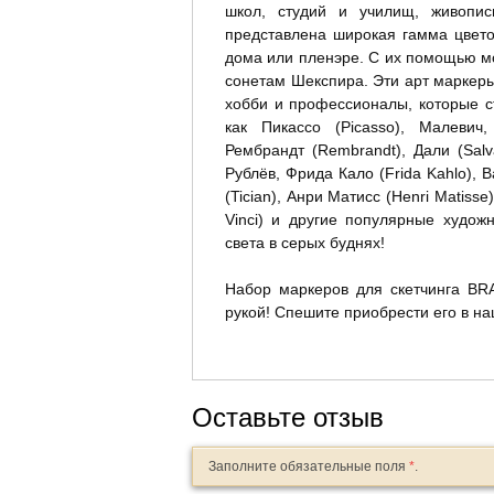
школ, студий и училищ, живопис
Скоросшиватели
представлена широкая гамма цвето
пластиковые
дома или пленэре. С их помощью м
Папки и скоросшиватели
сонетам Шекспира. Эти арт маркеры
картонные
хобби и профессионалы, которые с
Короба и архивные системы
как Пикассо (Picasso), Малевич
Механизмы для
Рембрандт (Rembrandt), Дали (Salva
скоросшивания
Рублёв, Фрида Кало (Frida Kahlo), В
Подвесные папки и
(Tician), Анри Матисс (Henri Matiss
картотеки
Vinci) и другие популярные художн
Картотеки, разделители,
света в серых буднях!
индексные окна
Папки адресные
Набор маркеров для скетчинга BR
рукой! Спешите приобрести его в н
Папки для кафе и
ресторанов
Аксессуары для документов
и папок
Наборы папок
Оставьте отзыв
Папки с клипом
Заполните обязательные поля
*
.