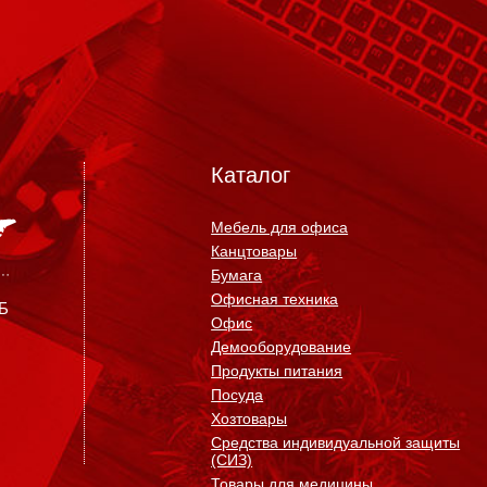
Каталог
Мебель для офиса
Канцтовары
Бумага
Офисная техника
0Б
Офис
Демооборудование
Продукты питания
Посуда
Хозтовары
Средства индивидуальной защиты
(СИЗ)
Товары для медицины