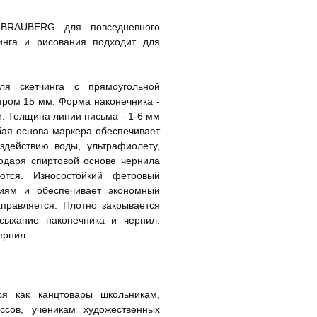
Акустические мобильные
Кнопки канцелярские
Ремни
перегородки
Булавки
 BRAUBERG для повседневного
Экраны
инга и рисования подходит для
Лупы
Акустические кабины
настольные
Шило канцелярское
Настенные панели
Иглы для чеков, заметок
ля скетчинга с прямоугольной
Подвесные панели и
тром 15 мм. Форма наконечника -
Звонки настольные
конструкции
и. Толщина линии письма - 1-6 мм
Губка и гель для пальцев
Дизайнерские напольные
бая основа маркера обеспечивает
перегородки
оздействию воды, ультрафиолету,
Акустические экраны-
годаря спиртовой основе чернила
перегородки
тся. Износостойкий фетровый
Барьеры
ниям и обеспечивает экономный
правляется. Плотно закрывается
Мобильные перегородки
сыхание наконечника и чернил.
ернил.
Вешалки
Вешалки-плечики
Вешалки напольные
ся как канцтовары школьникам,
ассов, ученикам художественных