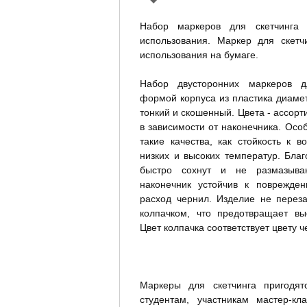
Футляры подарочные
Приемные
Инвентарь для мытья окон
Комбинезоны защитные
Наборы подарочных
Набор маркеров для скетчинга
письменных
Аксессуары и инвентарь для
Крем для рук и ног
Приемные Standart Class
принадлежностей
использования. Маркер для скетч
санузлов
Приемные Business Class
использования на бумаге.
Тряпки, салфетки, губки
Папки и системы
Приемные Premium Class
Инвентарь для уборки на
архивации
Набор двусторонних маркеров д
улице и уходом за почвой
формой корпуса из пластика диаме
Зоны переговоров
Папки-регистраторы с
Профессиональное
арочным механизмом
тонкий и скошенный. Цвета - ассорт
оборудование для клининга
Переговорные столы
в зависимости от наконечника. Осо
Папки-файлы
Business Class
перфорированные
такие качества, как стойкость к в
пластиковые
Переговорные Premium
низких и высоких температур. Бла
Class
Папки на кольцах
быстро сохнут и не размазываю
Переговорные Business
Папки с вкладышами
наконечник устойчив к поврежде
Class
(файлами)
расход чернил. Изделие не переза
Папки пластиковые с
колпачком, что предотвращает вы
прижимом и доски-
Цвет колпачка соответствует цвету ч
клипборды
Папки на резинках
пластиковые
Папки-уголки пластиковые
Маркеры для скетчинга пригодят
Папки-конверты
студентам, участникам мастер-кл
пластиковые