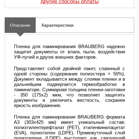
другие способы оплаты
Описание
Характеристики
Пленка для ламинирования BRAUBERG надежно
защитит документы от влаги, пыли, воздействия
УФ-лучей и других внешних факторов.
Представляет собой двойной пакет, спаянный с
одной стороны (содержание полиэстера > 50%).
Документ вкладывается между слоями пленки и в
дальнейшем подвергается термообработке в
ламинаторе. Суммарная толщина пленки-заготовки
- 350 (175х2) мкм, что позволяет защитить
документы и увеличить жесткость, сохраняя
яркость изображения.
Пленка для ламинирования BRAUBERG формата
А3 (303х425 мм) имеет уникальный состав:
полиэтилентерефталат (PET), этиленвинилацетат
(EVA), полиэтилен (LDPE). Промежуточный слой
полиэтилена (LDPE) выступает как связующий