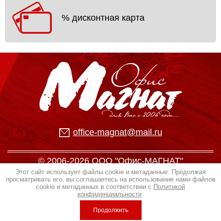
% дисконтная карта
office-magnat@mail.ru
© 2006-2026 ООО "Офис-МАГНАТ"
Заказ, создание сайта
веб студия Эксклюзив
Этот сайт использует файлы cookie и метаданные. Продолжая
просматривать его, вы соглашаетесь на использование нами файлов
мегагруп
cookie и метаданных в соответствии с
Политикой
Политика конфиденциальности
конфиденциальности
.
Продолжить