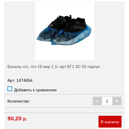
Бахилы н/с, п/э 16 мкр 2,1г арт БГ1.3С 50 пар/уп
Арт: 1474654
Добавить к сравнению
Количество:
90,20
р.
В корзину