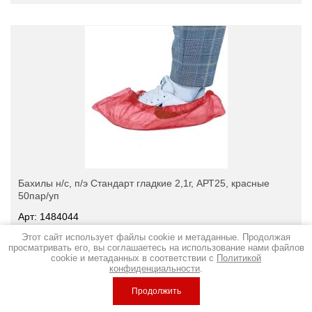
Бахилы н/с, п/э Стандарт гладкие 2,1г, АРТ25, красные
50пар/уп
Арт: 1484044
Этот сайт использует файлы cookie и метаданные. Продолжая
Добавить к сравнению
просматривать его, вы соглашаетесь на использование нами файлов
cookie и метаданных в соответствии с
Политикой
Количество:
конфиденциальности
.
Продолжить
103,07
р.